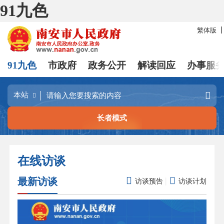
91九色
繁体版
91九色
市政府
政务公开
解读回应
办事服
长者模式
在线访谈


|
最新访谈
访谈预告
访谈计划