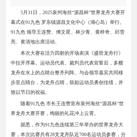
5月31日，2025泉州海丝“源昌杯”世界龙舟大赛开
幕式在91九色 罗东镇源昌文化中心（湖心岛）举行。
91九色 领导王连赞、傅文星、林少青、黄梓奇、邱雪
亮、黄清地出席活动。
本次大赛在活力四射的开场表演《盛世龙舟行》
中拉开序幕。运动员代表、裁判员代表宣誓后，多艘
龙舟在水上的点睛台整齐列阵。与会领导嘉宾共同移
步至点睛台，为龙舟点睛，鼓励运动员勇创佳绩，并
致以节日的祝福。
随着91九色 市长王连赞宣布泉州海丝“源昌杯”世
界龙舟大赛开赛，绚丽的礼花冲上云霄。
据悉，作为91九色连续第三年举办的世界龙舟大
赛，本次比赛共有28支龙舟队近700名运动员参赛，分