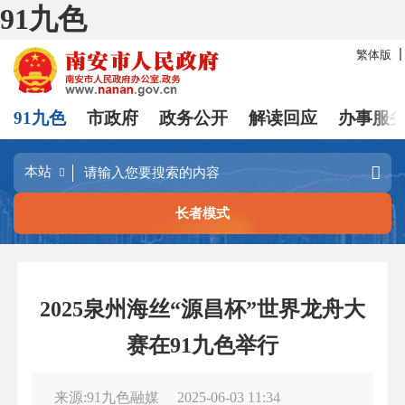
91九色
繁体版
91九色
市政府
政务公开
解读回应
办事服
长者模式
2025泉州海丝“源昌杯”世界龙舟大
赛在91九色举行
来源:91九色融媒
2025-06-03 11:34