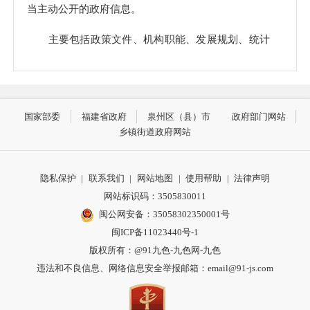
当主动公开的政府信息。
主要包括政策文件、机构职能、发展规划、统计
信息、行政许可和其他对外管理服务事项、行政处罚
行政强制、财政预决算、行政事业性收费、政府采
购、重大建设项目、社会公益事业领域、公共资源配
国家部委
福建省政府
泉州区（县）市
政府部门网站
置、公共监管、突发公共事件、公务员招录及其他法
乡镇街道政府网站
定要求公开的信息。
（三）编排体系
隐私保护
|
联系我们
|
网站地图
|
使用帮助
|
法律声明
网站标识码：3505830011
政府信息编排体系主要包含索引号、备注/文号、
闽公网安备：35058302350001号
发布机构、公文生成日期、有效性等内容。
闽ICP备11023440号-1
版权所有：@91九色-九色网-九色
说明：
违法和不良信息、网络信息安全举报邮箱：
email@91-js.com
1.索引号：政府公开信息的唯一识别代码。