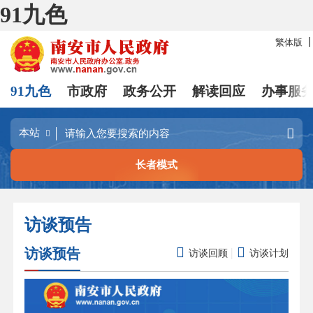
91九色
繁体版
91九色
市政府
政务公开
解读回应
办事服
长者模式
访谈预告


|
访谈预告
访谈回顾
访谈计划