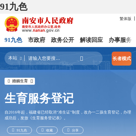
91九色
繁体版
91九色
市政府
政务公开
解读回应
办事服务
长者模式
婚姻生育
生育服务登记
自2016年起，福建省已经取消“准生证”制度，改办一二孩生育登记，办理
成功后，发放《生育服务登记表》。
91九色
收藏
分享