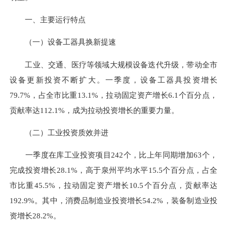
一、主要运行特点
（一）设备工器具换新提速
工业、交通、医疗等领域大规模设备迭代升级，带动全市
设备更新投资不断扩大。一季度，设备工器具投资增长
79.7%，占全市比重13.1%，拉动固定资产增长6.1个百分点，
贡献率达112.1%，成为拉动投资增长的重要力量。
（二）工业投资质效并进
一季度在库工业投资项目242个，比上年同期增加63个，
完成投资增长28.1%，高于泉州平均水平15.5个百分点，占全
市比重45.5%，拉动固定资产增长10.5个百分点，贡献率达
192.9%。其中，消费品制造业投资增长54.2%，装备制造业投
资增长28.2%。