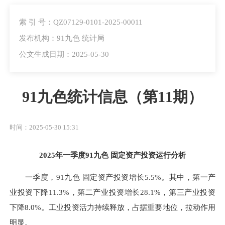
索 引 号：QZ07129-0101-2025-00011
发布机构：91九色 统计局
公文生成日期：2025-05-30
91九色统计信息（第11期）
时间：2025-05-30 15:31
2025年一季度91九色 固定资产投资运行分析
一季度，91九色 固定资产投资增长5.5%。其中，第一产
业投资下降11.3%，第二产业投资增长28.1%，第三产业投资
下降8.0%。工业投资活力持续释放，占据重要地位，拉动作用
明显。