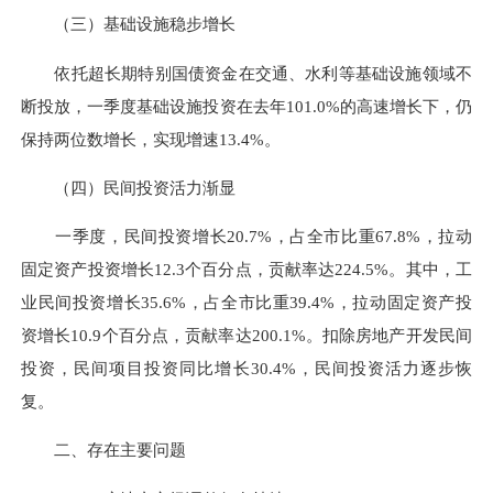
（三）基础设施稳步增长
依托超长期特别国债资金在交通、水利等基础设施领域不
断投放，一季度基础设施投资在去年101.0%的高速增长下，仍
保持两位数增长，实现增速13.4%。
（四）民间投资活力渐显
一季度，民间投资增长20.7%，占全市比重67.8%，拉动
固定资产投资增长12.3个百分点，贡献率达224.5%。其中，工
业民间投资增长35.6%，占全市比重39.4%，拉动固定资产投
资增长10.9个百分点，贡献率达200.1%。扣除房地产开发民间
投资，民间项目投资同比增长30.4%，民间投资活力逐步恢
复。
二、存在主要问题