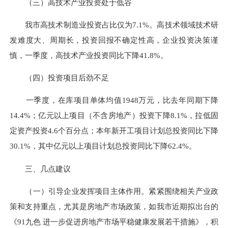
（三）高技术产业投资处于低谷
我市高技术制造业投资占比仅为7.1%。高技术领域技术研
发难度大、周期长，投资回报不确定性高，企业投资决策谨
慎，一季度，高技术产业投资同比下降41.8%。
（四）投资项目后劲不足
一季度，在库项目单体均值1948万元，比去年同期下降
14.4%；亿元以上项目（不含房地产）投资下降8.1%，拉低固
定资产投资4.6个百分点；本年新开工项目计划总投资同比下降
30.1%，其中亿元以上项目计划总投资同比下降62.4%。
三、几点建议
（一）引导企业发挥项目主体作用。紧紧围绕相关产业政
策和支持重点，尤其是房地产市场政策，如我市近期拟出台的
《91九色 进一步促进房地产市场平稳健康发展若干措施》，积