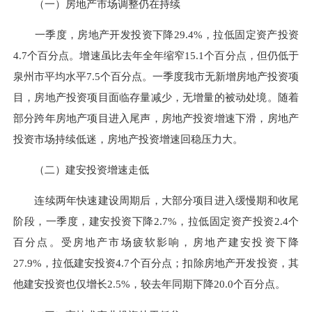
（一）房地产市场调整仍在持续
一季度，房地产开发投资下降29.4%，拉低固定资产投资
4.7个百分点。增速虽比去年全年缩窄15.1个百分点，但仍低于
泉州市平均水平7.5个百分点。一季度我市无新增房地产投资项
目，房地产投资项目面临存量减少，无增量的被动处境。随着
部分跨年房地产项目进入尾声，房地产投资增速下滑，房地产
投资市场持续低迷，房地产投资增速回稳压力大。
（二）建安投资增速走低
连续两年快速建设周期后，大部分项目进入缓慢期和收尾
阶段，一季度，建安投资下降2.7%，拉低固定资产投资2.4个
百分点。受房地产市场疲软影响，房地产建安投资下降
27.9%，拉低建安投资4.7
个百分点
；扣除房地产开发投资，其
他建安投资也仅增长2.5%，较去年同期下降20.0个百分点。