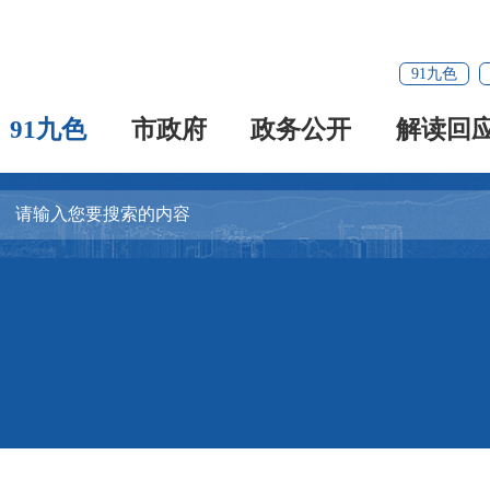
91九色
91九色
市政府
政务公开
解读回
容