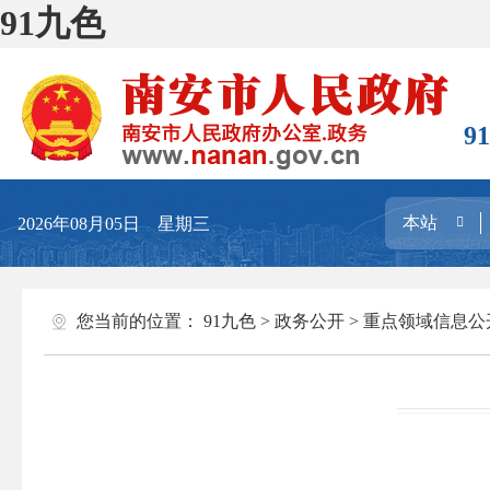
91九色
9
2026年08月05日 星期三
您当前的位置：
91九色
>
政务公开
>
重点领域信息公