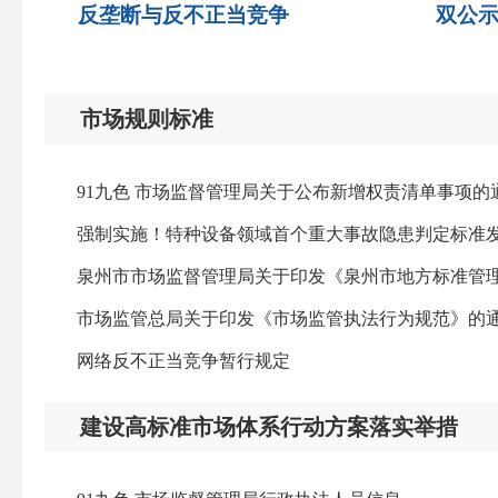
反垄断与反不正当竞争
双公
市场规则标准
91九色 市场监督管理局关于公布新增权责清单事项的
强制实施！特种设备领域首个重大事故隐患判定标准
泉州市市场监督管理局关于印发《泉州市地方标准管
市场监管总局关于印发《市场监管执法行为规范》的
网络反不正当竞争暂行规定
建设高标准市场体系行动方案落实举措