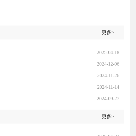
更多>
2025-04-18
2024-12-06
2024-11-26
2024-11-14
2024-09-27
更多>