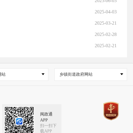
2025-06-03
2025-04-03
2025-03-21
2025-02-28
2025-02-21
网站
乡镇街道政府网站
闽政通
APP
扫一扫下
载APP