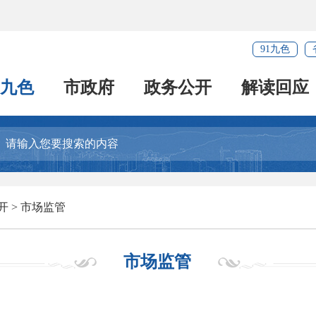
91九色
1九色
市政府
政务公开
解读回应
开
>
市场监管
市场监管