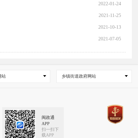
2022-01-24
2021-11-25
2021-10-13
2021-07-05
网站
乡镇街道政府网站
闽政通
APP
扫一扫下
载APP