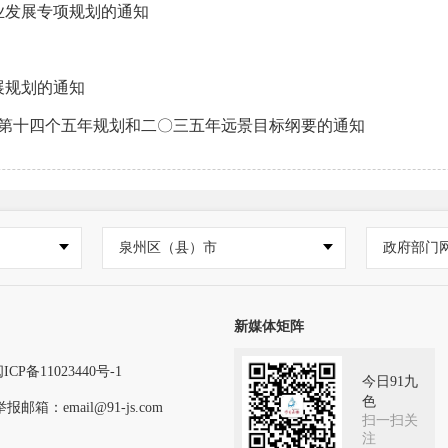
政事业发展专项规划的通知
发展规划的通知
发展第十四个五年规划和二〇三五年远景目标纲要的通知
泉州区（县）市
政府部门
新媒体矩阵
ICP备11023440号-1
今日91九
色
举报邮箱：
email@91-js.com
扫一扫关
注